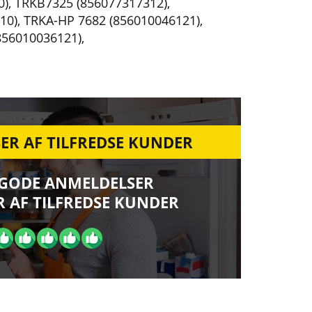
0)
,
TRKB7325 (856077317312)
,
10)
,
TRKA-HP 7682 (856010046121)
,
856010036121)
,
ER AF TILFREDSE KUNDER
 GODE ANMELDELSER
 AF TILFREDSE KUNDER