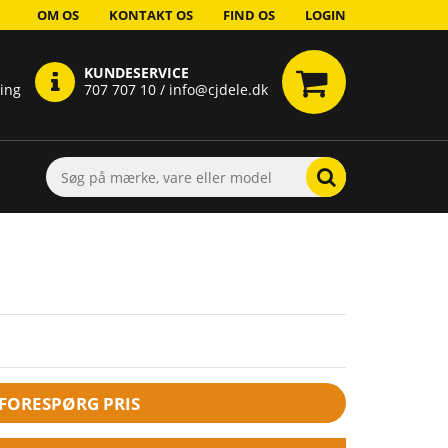
OM OS
KONTAKT OS
FIND OS
LOGIN
KUNDESERVICE
ring
707 707 10 / info@cjdele.dk
FORESPØRG PRIS