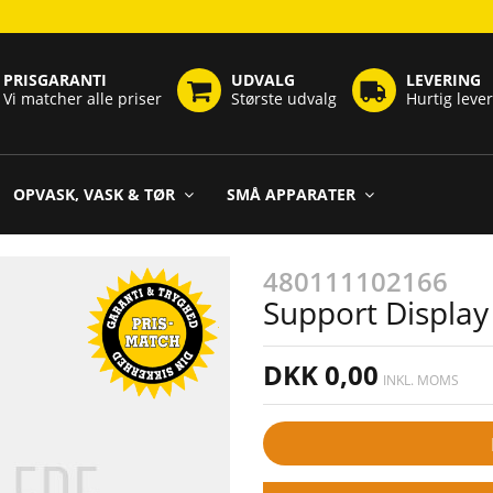
PRISGARANTI
UDVALG
LEVERING
Vi matcher alle priser
Største udvalg
Hurtig leve
OPVASK, VASK & TØR
SMÅ APPARATER
480111102166
Support Display
DKK 0,00
INKL. MOMS