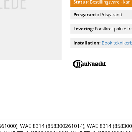
Status:
Bestillingsvare - ka
Prisgaranti:
Prisgaranti
Levering:
Forsikret pakke fra
Installation:
Book tekniker
561000)
,
WAE 8314 (858300261014)
,
WAE 8314 (858300