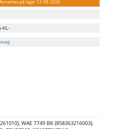
n forventes på lager 12-08-2026
 45,-
besøg
261010)
,
WAE 7749 BK (858363216003)
,