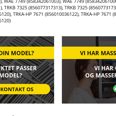
)
,
WAE 7749 (858342061003)
,
WAE 7749 (85834206100
)
,
TRKB 7325 (856077317313)
,
TRKB 7325 (8560773173
6120)
,
TRKA-HP 7671 (856010036122)
,
TRKA-HP 7671 (
6120)
 DIN MODEL?
VI HAR MASS
UKTET PASSER
VI HAR
 MODEL?
OG MASSER
KONTAKT OS