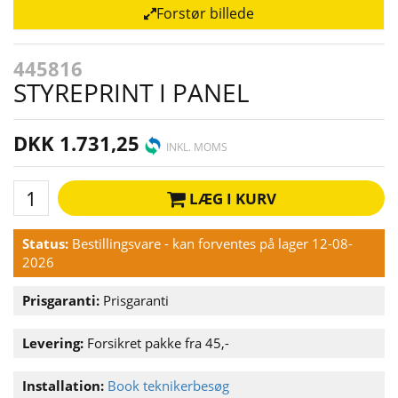
Forstør billede
445816
STYREPRINT I PANEL
DKK 1.731,25
INKL. MOMS
LÆG I KURV
Status:
Bestillingsvare - kan forventes på lager 12-08-
2026
Prisgaranti:
Prisgaranti
Levering:
Forsikret pakke fra 45,-
Installation:
Book teknikerbesøg