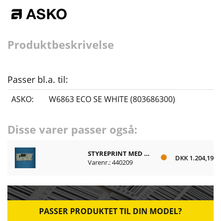
Produktbeskrivelse
Passer bl.a. til:
ASKO:
W6863 ECO SE WHITE (803686300)
Disse varer passer også:
STYREPRINT MED DISPLAY
DKK 1.204,19
Varenr.: 440209
PASSER PRODUKTET TIL DIN MODEL?