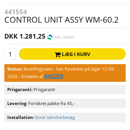
441554
CONTROL UNIT ASSY WM-60.2
DKK 1.281,25
INKL. MOMS
LÆG I KURV
Status:
Bestillingsvare - kan forventes på lager 12-08-
440209
2026
- Erstattet af
Prisgaranti:
Prisgaranti
Levering:
Forsikret pakke fra 45,-
Installation:
Book teknikerbesøg