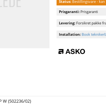
Status:
Bestillingsvare - ka
Prisgaranti:
Prisgaranti
Levering:
Forsikret pakke fra
Installation:
Book tekniker
 W (502236/02)