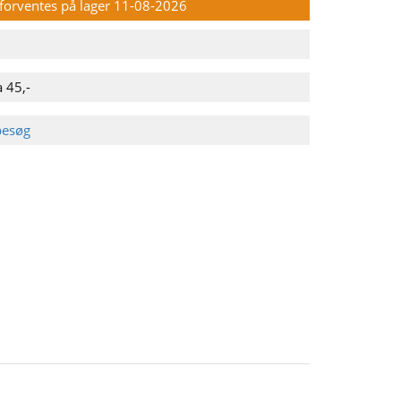
n forventes på lager 11-08-2026
 45,-
besøg