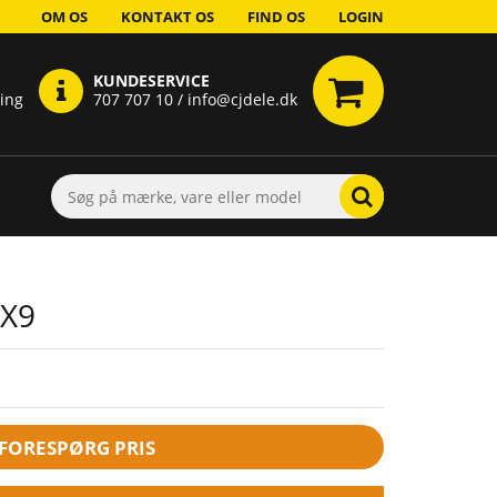
OM OS
KONTAKT OS
FIND OS
LOGIN
KUNDESERVICE
ring
707 707 10 / info@cjdele.dk
5X9
FORESPØRG PRIS