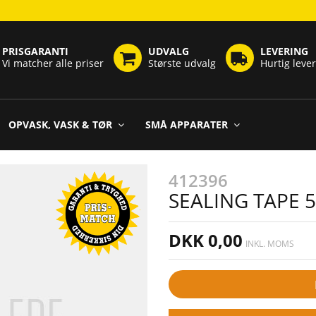
PRISGARANTI
UDVALG
LEVERING
Vi matcher alle priser
Største udvalg
Hurtig leve
OPVASK, VASK & TØR
SMÅ APPARATER
412396
SEALING TAPE 
DKK 0,00
INKL. MOMS