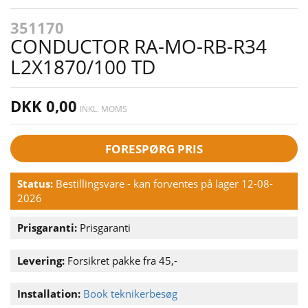
351170
CONDUCTOR RA-MO-RB-R34
L2X1870/100 TD
DKK 0,00
INKL. MOMS
FORESPØRG PRIS
Status:
Bestillingsvare - kan forventes på lager 12-08-
2026
Prisgaranti:
Prisgaranti
Levering:
Forsikret pakke fra 45,-
Installation:
Book teknikerbesøg