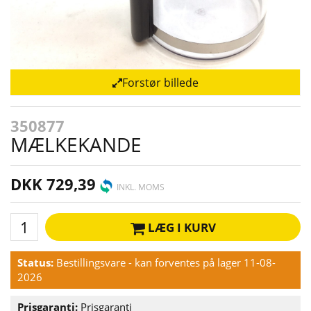
Forstør billede
350877
MÆLKEKANDE
DKK 729,39
INKL. MOMS
LÆG I KURV
Status:
Bestillingsvare - kan forventes på lager 11-08-
2026
Prisgaranti:
Prisgaranti