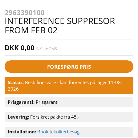
2963390100
INTERFERENCE SUPPRESOR
FROM FEB 02
DKK 0,00
INKL. MOMS
FORESPØRG PRIS
Status:
Bestillingsvare - kan forventes på lager 11-08-
2026
Prisgaranti:
Prisgaranti
Levering:
Forsikret pakke fra 45,-
Installation:
Book teknikerbesøg