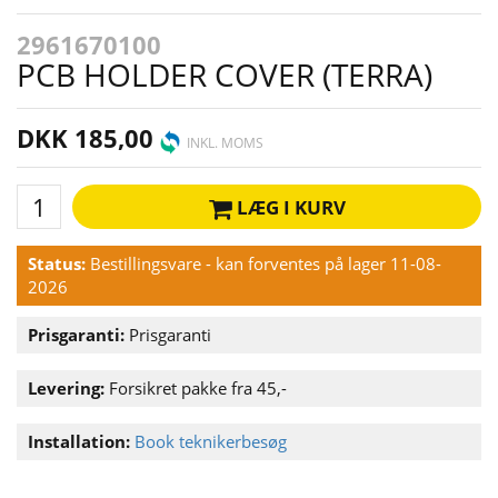
2961670100
PCB HOLDER COVER (TERRA)
DKK 185,00
INKL. MOMS
LÆG I KURV
Status:
Bestillingsvare - kan forventes på lager 11-08-
2026
Prisgaranti:
Prisgaranti
Levering:
Forsikret pakke fra 45,-
Installation:
Book teknikerbesøg