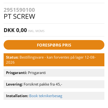
2951590100
PT SCREW
DKK 0,00
INKL. MOMS
FORESPØRG PRIS
Status:
Bestillingsvare - kan forventes på lager 12-08-
2026
Prisgaranti:
Prisgaranti
Levering:
Forsikret pakke fra 45,-
Installation:
Book teknikerbesøg