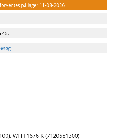
n forventes på lager 11-08-2026
 45,-
besøg
100)
,
WFH 1676 K (7120581300)
,