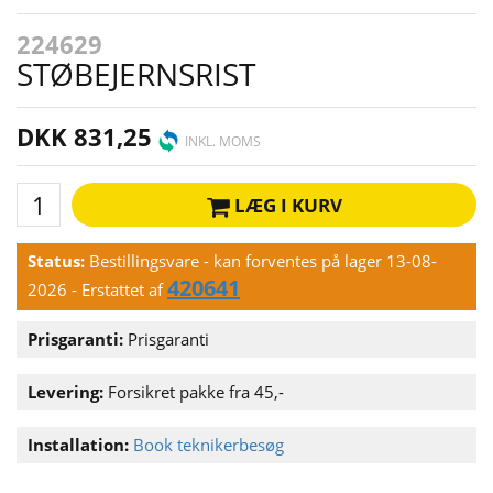
224629
STØBEJERNSRIST
DKK 831,25
INKL. MOMS
LÆG I KURV
Status:
Bestillingsvare - kan forventes på lager 13-08-
420641
2026
- Erstattet af
Prisgaranti:
Prisgaranti
Levering:
Forsikret pakke fra 45,-
Installation:
Book teknikerbesøg