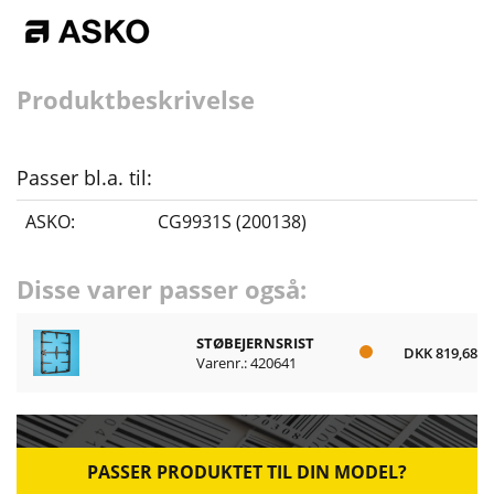
Produktbeskrivelse
Passer bl.a. til:
ASKO:
CG9931S (200138)
Disse varer passer også:
STØBEJERNSRIST
DKK 819,68
Varenr.: 420641
PASSER PRODUKTET TIL DIN MODEL?