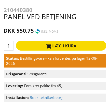
210440380
PANEL VED BETJENING
DKK 550,75
INKL. MOMS
LÆG I KURV
Status:
Bestillingsvare - kan forventes på lager 12-08-
2026
Prisgaranti:
Prisgaranti
Levering:
Forsikret pakke fra 45,-
Installation:
Book teknikerbesøg