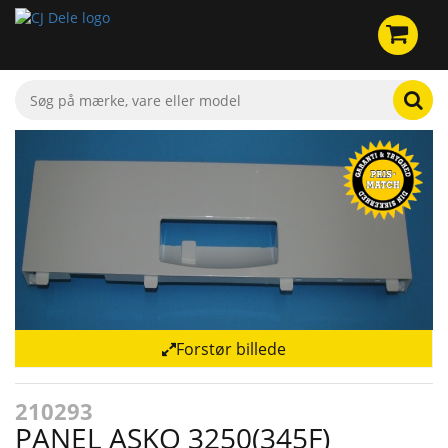
Forstør billede
210293
PANEL ASKO 3250(345F)