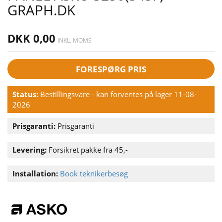
GRAPH.DK
DKK 0,00
INKL. MOMS
FORESPØRG PRIS
Status:
Bestillingsvare - kan forventes på lager 11-08-
2026
Prisgaranti:
Prisgaranti
Levering:
Forsikret pakke fra 45,-
Installation:
Book teknikerbesøg