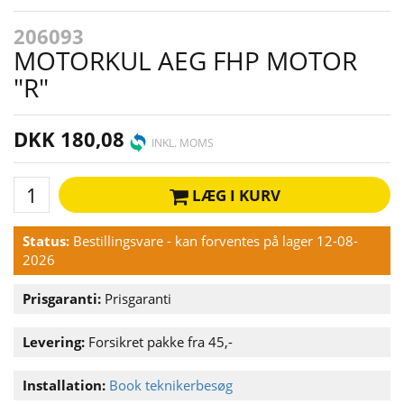
206093
MOTORKUL AEG FHP MOTOR
"R"
DKK 180,08
INKL. MOMS
LÆG I KURV
Status:
Bestillingsvare - kan forventes på lager 12-08-
2026
Prisgaranti:
Prisgaranti
Levering:
Forsikret pakke fra 45,-
Installation:
Book teknikerbesøg