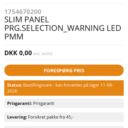
1754670200
SLIM PANEL
PRG.SELECTION_WARNING LED
PMM
DKK 0,00
INKL. MOMS
FORESPØRG PRIS
Status:
Bestillingsvare - kan forventes på lager 11-08-
2026
Prisgaranti:
Prisgaranti
Levering:
Forsikret pakke fra 45,-