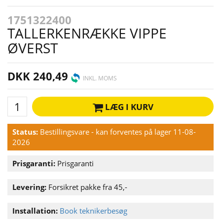
1751322400
TALLERKENRÆKKE VIPPE
ØVERST
DKK 240,49
INKL. MOMS
LÆG I KURV
Status:
Bestillingsvare - kan forventes på lager 11-08-
2026
Prisgaranti:
Prisgaranti
Levering:
Forsikret pakke fra 45,-
Installation:
Book teknikerbesøg