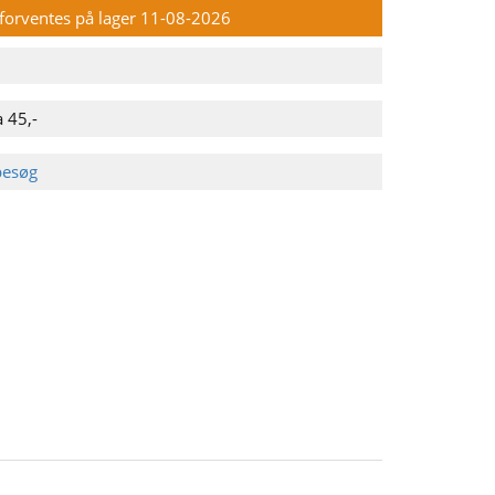
n forventes på lager 11-08-2026
 45,-
besøg