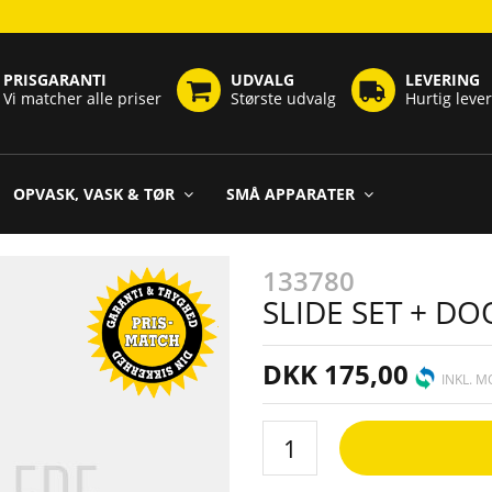
PRISGARANTI
UDVALG
LEVERING
Vi matcher alle priser
Største udvalg
Hurtig leve
OPVASK, VASK & TØR
SMÅ APPARATER
133780
SLIDE SET + D
DKK 175,00
INKL. 