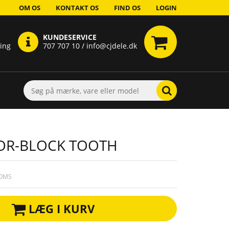
OM OS
KONTAKT OS
FIND OS
LOGIN
KUNDESERVICE
ring
707 707 10 / info@cjdele.dk
OOR-BLOCK TOOTH
MOMS
LÆG I KURV