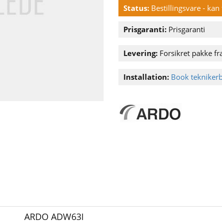
Status:
Bestillingsvare - ka
Prisgaranti:
Prisgaranti
Levering:
Forsikret pakke fra
Installation:
Book tekniker
ARDO ADW63I